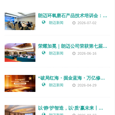
朗迈环氧磨石产品技术培训会：匠造高性能地坪，智启高质量发展
朗迈新闻
2026-07-02
荣耀加冕｜朗迈公司荣获第七届“高新杯”十大数字化赋能高质量示范奖
朗迈新闻
2026-06-16
“破局红海・掘金蓝海・万亿修缮・共赢未来” 朗迈集团防水修缮技术交流会成功举办
朗迈新闻
2026-04-29
以‘静’护智造，以‘质’赢未来丨朗迈公司主协办2026中国涂料工业协会地坪分会年会
朗迈新闻